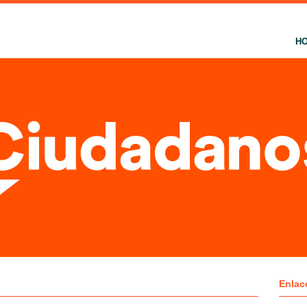
H
Enlac