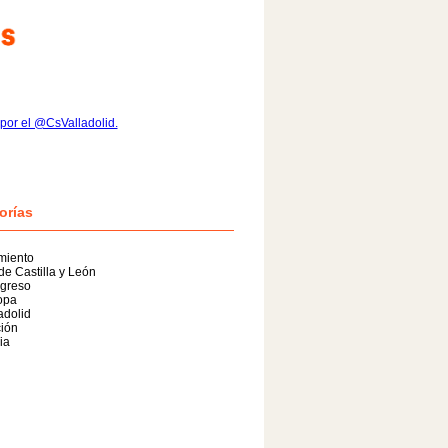
por el @CsValladolid.
orías
miento
de Castilla y León
greso
opa
adolid
ión
ia