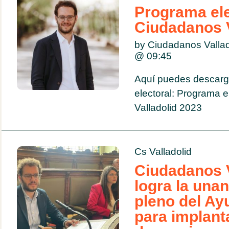
Programa ele
Ciudadanos V
by Ciudadanos Valla
@
09:45
Aquí puedes descarg
electoral: Programa e
Valladolid 2023
Cs Valladolid
Ciudadanos V
logra la una
pleno del Ay
para implant