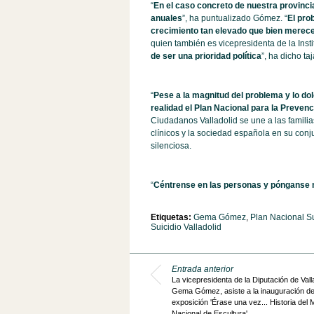
“
En el caso concreto de nuestra provincia
anuales
”, ha puntualizado Gómez. “
El pro
crecimiento tan elevado que bien merec
quien también es vicepresidenta de la Instit
de ser una prioridad política
”, ha dicho taj
“
Pese a la magnitud del problema y lo do
realidad el Plan Nacional para la Prevenc
Ciudadanos Valladolid se une a las familias 
clínicos y la sociedad española en su co
silenciosa.
“
Céntrense en las personas y pónganse m
Etiquetas:
Gema Gómez
,
Plan Nacional Su
Suicidio Valladolid
Entrada anterior
La vicepresidenta de la Diputación de Valla
Gema Gómez, asiste a la inauguración de
exposición 'Érase una vez... Historia del
Nacional de Escultura'