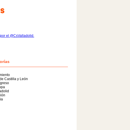
por el @CsValladolid.
orías
miento
de Castilla y León
greso
opa
adolid
ión
ia