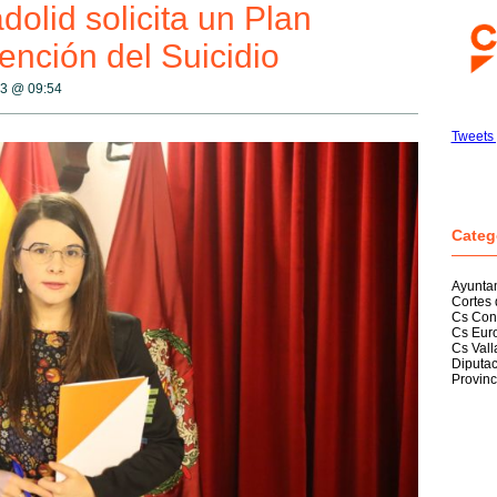
olid solicita un Plan
ención del Suicidio
23 @
09:54
Tweets 
Categ
Ayunta
Cortes 
Cs Con
Cs Eur
Cs Vall
Diputac
Provinc