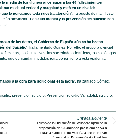
 la media de los últimos años supera los 40 fallecimientos
blema es de tal entidad y magnitud y está en un nivel de
e que le pongamos toda nuestra atención
”, ha puesto de manifiesto
ución provincial. “
La salud mental y la prevención del suicidio han
ante.
loroso de los datos, el Gobierno de España aún no ha hecho
ión del Suicidio
”, ha lamentado Gómez. Por ello, el grupo provincial
afectadas, los facultativos, las sociedades científicas, los psicólogos
njunto, que demandan medidas para poner freno a esta epidemia
anos a la obra para solucionar esta lacra
”, ha zanjado Gómez.
icidio
,
prevención suicidio
,
Prevención suicidio Valladolid
,
suicidio
,
Entrada siguiente
dolid,
El pleno de la Diputación de Valladolid aprueba la
 la
proposición de Ciudadanos por la que se va a
 Museo
instar al Gobierno de España a crear un Plan
Nacional de Prevención de Suicidios