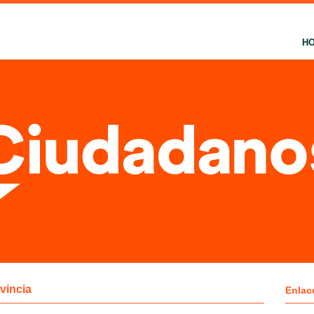
H
vincia
Enlac