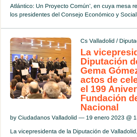
Atlántico: Un Proyecto Común’, en cuya mesa r
los presidentes del Consejo Económico y Social.
Cs Valladolid
/
Diputa
La vicepresi
Diputación de
Gema Gómez, 
actos de cel
el 199 Aniver
Fundación de
Nacional
by Ciudadanos Valladolid — 19 enero 2023 @
1
La vicepresidenta de la Diputación de Valladol