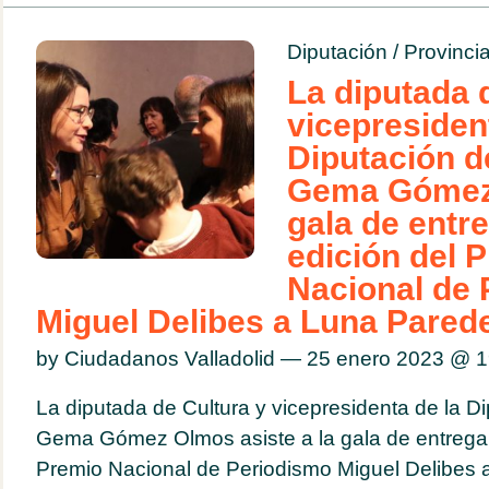
Diputación
/
Provinci
La diputada 
vicepresiden
Diputación de
Gema Gómez, 
gala de entr
edición del 
Nacional de 
Miguel Delibes a Luna Pared
by Ciudadanos Valladolid — 25 enero 2023 @
1
La diputada de Cultura y vicepresidenta de la Di
Gema Gómez Olmos asiste a la gala de entrega 
Premio Nacional de Periodismo Miguel Delibes 