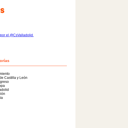
por el @CsValladolid.
orías
miento
de Castilla y León
greso
opa
adolid
ión
ia