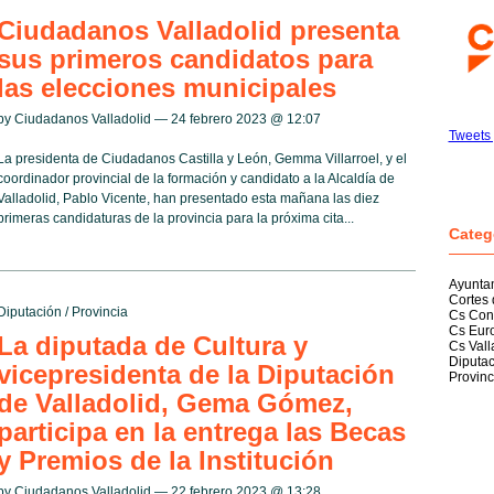
Ciudadanos Valladolid presenta
sus primeros candidatos para
las elecciones municipales
by Ciudadanos Valladolid — 24 febrero 2023 @
12:07
Tweets 
La presidenta de Ciudadanos Castilla y León, Gemma Villarroel, y el
coordinador provincial de la formación y candidato a la Alcaldía de
Valladolid, Pablo Vicente, han presentado esta mañana las diez
primeras candidaturas de la provincia para la próxima cita...
Categ
Ayunta
Cortes 
Diputación
/
Provincia
Cs Con
Cs Eur
La diputada de Cultura y
Cs Vall
Diputac
vicepresidenta de la Diputación
Provinc
de Valladolid, Gema Gómez,
participa en la entrega las Becas
y Premios de la Institución
by Ciudadanos Valladolid — 22 febrero 2023 @
13:28