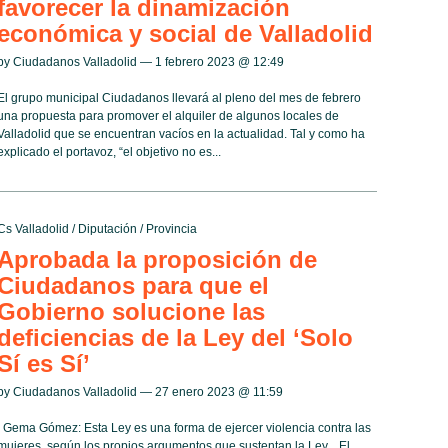
favorecer la dinamización
económica y social de Valladolid
by Ciudadanos Valladolid — 1 febrero 2023 @
12:49
El grupo municipal Ciudadanos llevará al pleno del mes de febrero
una propuesta para promover el alquiler de algunos locales de
Valladolid que se encuentran vacíos en la actualidad. Tal y como ha
explicado el portavoz, “el objetivo no es...
Cs Valladolid
/
Diputación
/
Provincia
Aprobada la proposición de
Ciudadanos para que el
Gobierno solucione las
deficiencias de la Ley del ‘Solo
Sí es Sí’
by Ciudadanos Valladolid — 27 enero 2023 @
11:59
Gema Gómez: Esta Ley es una forma de ejercer violencia contra las
mujeres, según los propios argumentos que sustentan la Ley. El