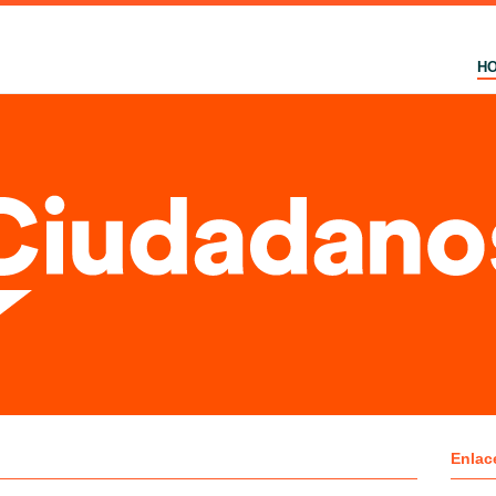
H
Enlac